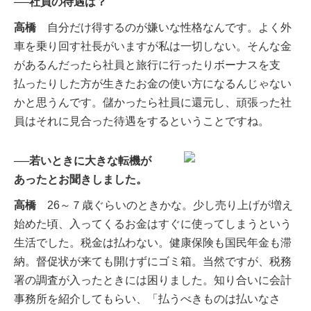
──社員の待遇は？
高橋
自分だけ得するのが嫌いな性格なんです。よく外
車を乗り回す社長がいますが私は一切しない。そんな金
があるんだったら社員と旅行に行ったりボーナスを支
払ったりした方が生きたお金の使い方になるんじゃない
かと思うんです。儲かったら社員に還元し、頑張った社
員はそれに見合った待遇をするということですね。
──若いときに大きな転機が
あったとお聞きしました。
高橋
26～７歳ぐらいのときかな。少し売り上げが増え
始めた頃、入ってくるお金はすぐに使ってしまうという
生活でした。税金は払わない。健康保険も国民年金も滞
納。督促状が来ても開けずにゴミ箱。当然ですが、税務
署の調査が入ったときには困りました。知り合いに会計
事務所を紹介してもらい、「払うべきものは払いなさ