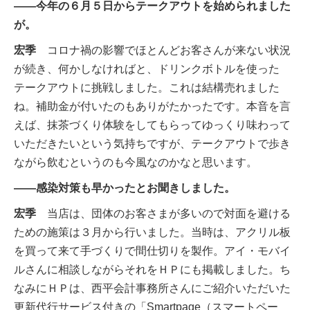
――今年の６月５日からテークアウトを始められました
が。
宏季
コロナ禍の影響でほとんどお客さんが来ない状況
が続き、何かしなければと、ドリンクボトルを使った
テークアウトに挑戦しました。これは結構売れました
ね。補助金が付いたのもありがたかったです。本音を言
えば、抹茶づくり体験をしてもらってゆっくり味わって
いただきたいという気持ちですが、テークアウトで歩き
ながら飲むというのも今風なのかなと思います。
――感染対策も早かったとお聞きしました。
宏季
当店は、団体のお客さまが多いので対面を避ける
ための施策は３月から行いました。当時は、アクリル板
を買って来て手づくりで間仕切りを製作。アイ・モバイ
ルさんに相談しながらそれをＨＰにも掲載しました。ち
なみにＨＰは、西平会計事務所さんにご紹介いただいた
更新代行サービス付きの「Smartpage（スマートペー