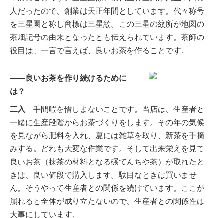
人だったので、創業は天正年間としています。代々称号
を三星園と称し商標は三星紋。この三星の紋所が地図の
茶畑記号の由来となったとも伝えられています。茶師の
役目は、一言で言えば、良いお茶を作ることです。
――良いお茶を作り続けるために
は？
三入
手間暇を惜しまないことです。当店は、生産者と
一緒に生産段階からお茶づくりをします。その年の気候
を見ながら肥料を入れ、夏には雑草を取り、新茶を手摘
みする。どれも大変な作業です。そして出来栄えを見て
良いお茶（抹茶の材料となる碾てんちや茶）が取れたと
きは、良い値段で購入します。駄目なときは買いませ
ん。そうやって生産者との関係を続けています。ここが
崩れると全体が成り立たないので、生産者との関係性は
大事にしています。