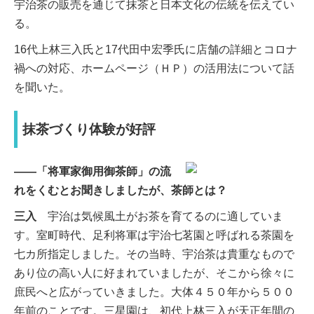
宇治茶の販売を通じて抹茶と日本文化の伝統を伝えてい
る。
16代上林三入氏と17代田中宏季氏に店舗の詳細とコロナ
禍への対応、ホームページ（ＨＰ）の活用法について話
を聞いた。
抹茶づくり体験が好評
――「将軍家御用御茶師」の流
れをくむとお聞きしましたが、茶師とは？
三入
宇治は気候風土がお茶を育てるのに適していま
す。室町時代、足利将軍は宇治七茗園と呼ばれる茶園を
七カ所指定しました。その当時、宇治茶は貴重なもので
あり位の高い人に好まれていましたが、そこから徐々に
庶民へと広がっていきました。大体４５０年から５００
年前のことです。三星園は、初代上林三入が天正年間の